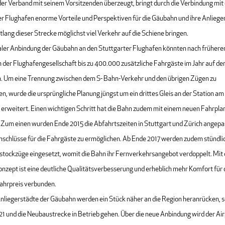
der Verband mit seinem Vorsitzenden überzeugt, bringt durch die Verbindung mi
r Flughafen enorme Vorteile und Perspektiven für die Gäubahn und ihre Anliege
ntlang dieser Strecke möglichst viel Verkehr auf die Schiene bringen.
aler Anbindung der Gäubahn an den Stuttgarter Flughafen könnten nach frühere
 der Flughafengesellschaft bis zu 400.000 zusätzliche Fahrgäste im Jahr auf de
. Um eine Trennung zwischen dem S- Bahn-Verkehr und den übrigen Zügen zu
n, wurde die ursprüngliche Planung jüngst um ein drittes Gleis an der Station am
 erweitert. Einen wichtigen Schritt hat die Bahn zudem mit einem neuen Fahrpl
: Zum einen wurden Ende 2015 die Abfahrtszeiten in Stuttgart und Zürich angepa
nschlüsse für die Fahrgäste zu ermöglichen. Ab Ende 2017 werden zudem stündli
stockzüge eingesetzt, womit die Bahn ihr Fernverkehrsangebot verdoppelt. Mit
nzept ist eine deutliche Qualitätsverbesserung und erheblich mehr Komfort für
Fahrpreis verbunden.
Anliegerstädte der Gäubahn werden ein Stück näher an die Region heranrücken, 
21 und die Neubaustrecke in Betrieb gehen. Über die neue Anbindung wird der Air