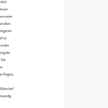
tlich
n kaum
nen sowie
sstraßen
uttgarter
t ist.
Stunden
zung der
. Der
te
er Region,
at Bahnchef
notwendig