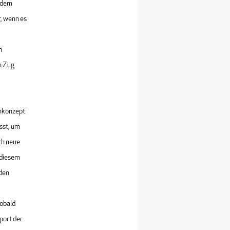
t dem
r, wenn es
n
n Zug
ankonzept
sst, um
ch neue
 diesem
 den
sobald
port der