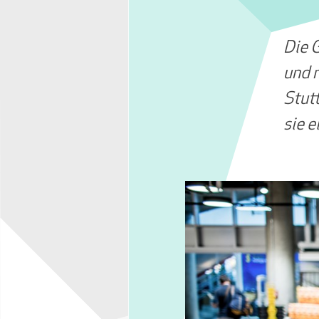
Die G
und n
Stut
sie 