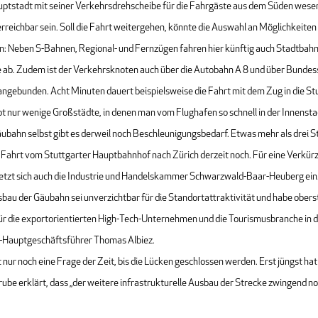
ptstadt mit seiner Verkehrsdrehscheibe für die Fahrgäste aus dem Süden wesen
erreichbar sein. Soll die Fahrt weitergehen, könnte die Auswahl an Möglichkeite
in: Neben S-Bahnen, Regional- und Fernzügen fahren hier künftig auch Stadtbah
 ab. Zudem ist der Verkehrsknoten auch über die Autobahn A 8 und über Bunde
angebunden. Acht Minuten dauert beispielsweise die Fahrt mit dem Zug in die St
ibt nur wenige Großstädte, in denen man vom Flughafen so schnell in der Innenstad
äubahn selbst gibt es derweil noch Beschleunigungsbedarf. Etwas mehr als drei 
e Fahrt vom Stuttgarter Hauptbahnhof nach Zürich derzeit noch. Für eine Verkür
setzt sich auch die Industrie und Handelskammer Schwarzwald-Baar-Heuberg ein
bau der Gäubahn sei unverzichtbar für die Standortattraktivität und habe obers
für die exportorientierten High-Tech-Unternehmen und die Tourismusbranche in d
K-Hauptgeschäftsführer Thomas Albiez.
t nur noch eine Frage der Zeit, bis die Lücken geschlossen werden. Erst jüngst h
ube erklärt, dass „der weitere infrastrukturelle Ausbau der Strecke zwingend 