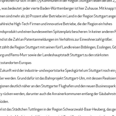
 sprechen für sich: In den 179 Kommunen in der Region Stuttgart leben derzeit 2,
 was bedeutet: jeder vierte Baden-Württemberger ist hier Zuhause. Mit knapp
n sind mehr als 30 Prozent aller Betriebe im Land in der Region Stuttgart anges
ahlreiche High-Tech-Firmen und innovative Betriebe, die der Region ein hohes
andsprodukt und einen bundesweiten Spitzenplatz bescheren: In keiner anderen R
nd ist die Zahl an Patentanmeldungen im Verhältnis zur Einwohnerzahl größer.
t zählt die Region Stuttgart mit seinen fünf Landkreisen Böblingen, Esslingen, G
rg und Rems-Murr sowie der Landeshauptstadt Stuttgart zu den stärksten
tsstandorten Europas
 Zukunft wird der industrie- und exportstarke Speckgürtel um Stuttgart noch ein
ßer werden. Grund dafür ist das Bahnprojekt Stuttgart-Ulm, mit dessen Realisie
egionen deutlich näher an den Stuttgarter Flughafen und den neuen Businesspark
ity rücken werden, darunter auch die Anrainerkommunen entlang der Gäubahnst
Süden.
el ist das Städtchen Tuttlingen in der Region Schwarzwald- Baar-Heuberg, das ge