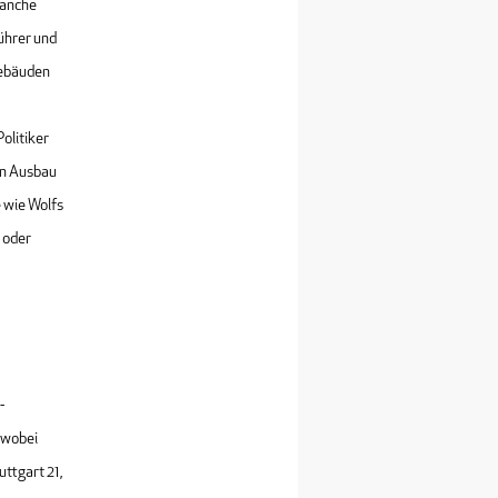
ranche
ührer und
gebäuden
olitiker
en Ausbau
e wie Wolfs
 oder
-
 wobei
ttgart 21,