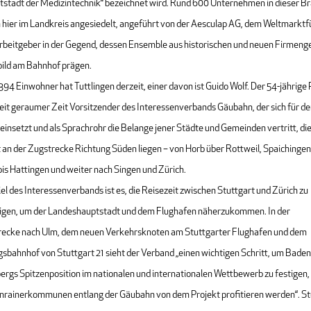
tstadt der Medizintechnik“ bezeichnet wird. Rund 600 Unternehmen in dieser B
h hier im Landkreis angesiedelt, angeführt von der Aesculap AG, dem Weltmarktf
rbeitgeber in der Gegend, dessen Ensemble aus historischen und neuen Firmen
bild am Bahnhof prägen.
94 Einwohner hat Tuttlingen derzeit, einer davon ist Guido Wolf. Der 54-jährige P
seit geraumer Zeit Vorsitzender des Interessenverbands Gäubahn, der sich für d
einsetzt und als Sprachrohr die Belange jener Städte und Gemeinden vertritt, di
 an der Zugstrecke Richtung Süden liegen – von Horb über Rottweil, Spaichingen
is Hattingen und weiter nach Singen und Zürich.
iel des Interessenverbands ist es, die Reisezeit zwischen Stuttgart und Zürich zu
igen, um der Landeshauptstadt und dem Flughafen näherzukommen. In der
ecke nach Ulm, dem neuen Verkehrsknoten am Stuttgarter Flughafen und dem
sbahnhof von Stuttgart 21 sieht der Verband „einen wichtigen Schritt, um Baden
rgs Spitzenposition im nationalen und internationalen Wettbewerb zu festigen,
Anrainerkommunen entlang der Gäubahn von dem Projekt profitieren werden“. Stu