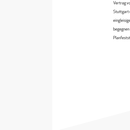
Vertrag vo
Stuttgart 
eingleisi
begegnen 
Planfestst