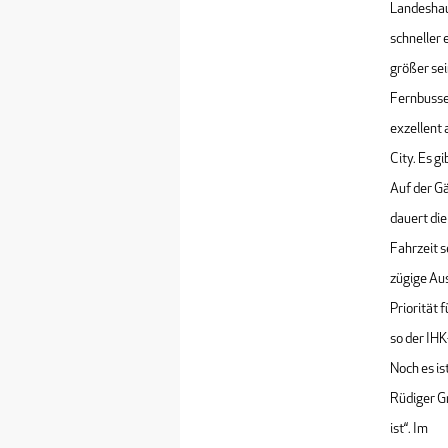
Landeshau
schneller 
größer se
Fernbusse
exzellent 
City. Es g
Auf der G
dauert di
Fahrzeit 
zügige Aus
Priorität 
so der IH
Noch es is
Rüdiger Gr
ist“. Im