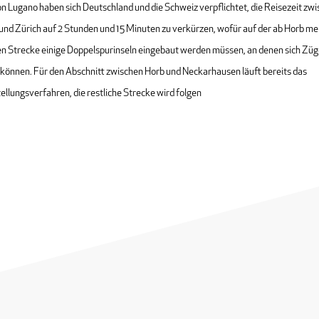
n Lugano haben sich Deutschland und die Schweiz verpflichtet, die Reisezeit zw
und Zürich auf 2 Stunden und 15 Minuten zu verkürzen, wofür auf der ab Horb me
gen Strecke einige Doppelspurinseln eingebaut werden müssen, an denen sich Zü
können. Für den Abschnitt zwischen Horb und Neckarhausen läuft bereits das
ellungsverfahren, die restliche Strecke wird folgen