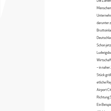
Die Zahlen
Menschen,
Unternehme
darunter z
Bruttoinl
Deutschla
Schon jetz
Ludwigsbu
Wirtschaf
– in naher
Stück grö
etliche R
Airport C
Richtung 
Ein Beispi