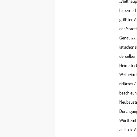
„Welthaup
haben sic
größten A
das Stadt
Genau 33.3
ist schon 
derselben 
Heimatort
Weilheim b
rklärtes Z
beschleun
Neubaustr
Durchgang
Württembe
auch die 