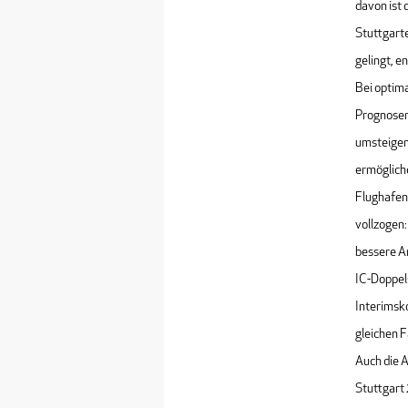
davon ist 
Stuttgarte
gelingt, e
Bei optim
Prognosen
umsteigen
ermögliche
Flughafen
vollzogen
bessere A
IC-Doppel
Interimsko
gleichen 
Auch die 
Stuttgart 