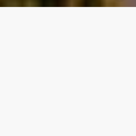
Willkommen in der Stuttgart
Airport City
Der zukunftsweisende Büro- und Dienstleistungsstandort Stuttgart Airport
City, bietet Ihnen optimale Voraussetzungen für ein erfolgreiches globales
Business: analog wie digital perfekt vernetzt, in fußläufiger Entfernung zu
den Terminals und mit großen Flächenpotenzialen für beste
Wachstumsmöglichkeiten in repräsentativer Lage.
Mit der Stuttgart Airport City entscheiden Sie sich für einen Standort mit
internationaler Strahlkraft, der Ihre wachsenden Anforderungen an