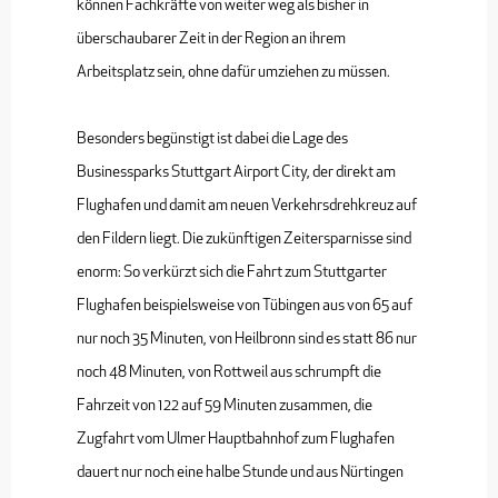
können Fachkräfte von weiter weg als bisher in
überschaubarer Zeit in der Region an ihrem
Arbeitsplatz sein, ohne dafür umziehen zu müssen.
Besonders begünstigt ist dabei die Lage des
Businessparks Stuttgart Airport City, der direkt am
Flughafen und damit am neuen Verkehrsdrehkreuz auf
den Fildern liegt. Die zukünftigen Zeitersparnisse sind
enorm: So verkürzt sich die Fahrt zum Stuttgarter
Flughafen beispielsweise von Tübingen aus von 65 auf
nur noch 35 Minuten, von Heilbronn sind es statt 86 nur
noch 48 Minuten, von Rottweil aus schrumpft die
Fahrzeit von 122 auf 59 Minuten zusammen, die
Zugfahrt vom Ulmer Hauptbahnhof zum Flughafen
dauert nur noch eine halbe Stunde und aus Nürtingen