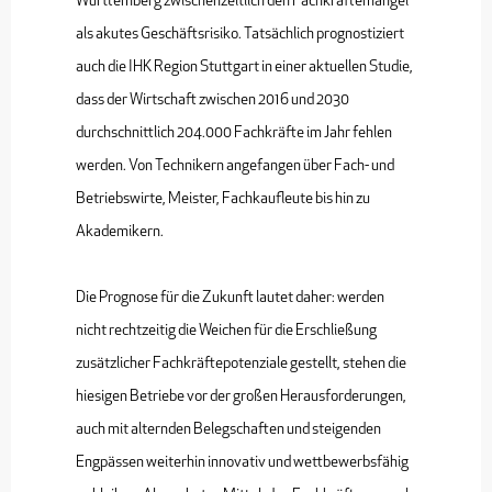
Württemberg zwischenzeitlich den Fachkräftemangel
als akutes Geschäftsrisiko. Tatsächlich prognostiziert
auch die IHK Region Stuttgart in einer aktuellen Studie,
dass der Wirtschaft zwischen 2016 und 2030
durchschnittlich 204.000 Fachkräfte im Jahr fehlen
werden. Von Technikern angefangen über Fach- und
Betriebswirte, Meister, Fachkaufleute bis hin zu
Akademikern.
Die Prognose für die Zukunft lautet daher: werden
nicht rechtzeitig die Weichen für die Erschließung
zusätzlicher Fachkräftepotenziale gestellt, stehen die
hiesigen Betriebe vor der großen Herausforderungen,
auch mit alternden Belegschaften und steigenden
Engpässen weiterhin innovativ und wettbewerbsfähig