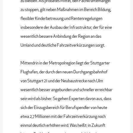
zu bleiben. Als probates Mittel, den Fachkräftemangel
zu stoppen, gilt neben Maßnahmen im Bereich Bildung,
flexibler Kinderbetreuung und Rentenregelungen
insbesondere der Ausbau der Infrastruktur, der für eine
wesentlich bessere Anbindung der Region an das
Umland und deutliche Fahrzeitverkürzungen sorgt.
Mittendrin in der Metropolregion liegt der Stuttgarter
Flughafen, der durch den neuen Durchgangsbahnhof
von Stuttgart 21 und der Neubaustrecke nach Ulm
wesentlich besser angebunden und schneller erreichbar
sein wird als bisher. So gehen Experten davon aus, dass
sich der Einzugsbereich für Berufspendler von heute
etwa 2,7 Millionen mit der Fahrzeitverkürzung noch
einmal deutlich erhöhen wird. Was heißt: in Zukunft