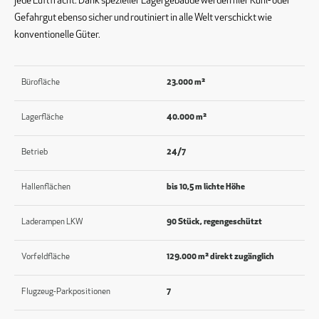
jede Luftfracht. Dank spezieller Lagergebäude werden hier Kühl- oder
Gefahrgut ebenso sicher und routiniert in alle Welt verschickt wie
konventionelle Güter.
Bürofläche
23.000 m²
Lagerfläche
40.000 m²
Betrieb
24/7
Hallenflächen
bis 10,5 m lichte Höhe
Laderampen LKW
90 Stück, regengeschützt
Vorfeldfläche
129.000 m² direkt zugänglich
Flugzeug-Parkpositionen
7