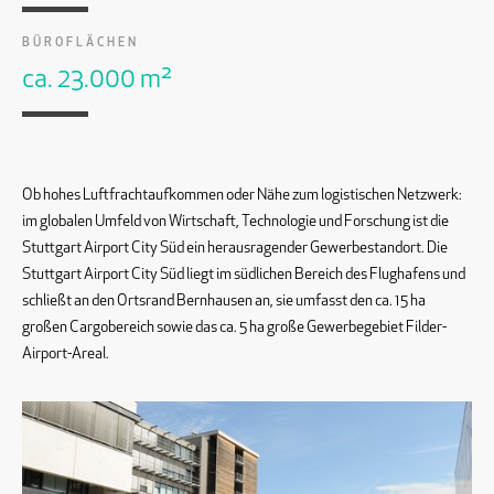
BÜROFLÄCHEN
ca. 23.000 m²
Ob hohes Luftfrachtaufkommen oder Nähe zum logistischen Netzwerk:
im globalen Umfeld von Wirtschaft, Technologie und Forschung ist die
Stuttgart Airport City Süd ein herausragender Gewerbestandort. Die
Stuttgart Airport City Süd liegt im südlichen Bereich des Flughafens und
schließt an den Ortsrand Bernhausen an, sie umfasst den ca. 15 ha
großen Cargobereich sowie das ca. 5 ha große Gewerbegebiet Filder-
Airport-Areal.